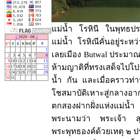
แม่น้ำ โรหินี ในพุทธประ
<
2026 - 08
>
แม่น้ำ โรหิณีคั่นอยู่ระ
อา
จ
อ
พ
พฤ
ศ
ส
1
เลยเมือง Butwal ประมาณ
2
3
4
5
6
7
8
9
10
11
12
13
14
15
ห้ามญาติที่ทรงเสด็จไป
16
17
18
19
20
21
22
23
24
25
26
27
28
29
30
31
น้ำ กัน และเมื่อคราวท
โชสมาบัติเหาะสู่กลางอ
ตกสองฝากฝั่งแห่งแม่น้ำ โ
พระนามว่า พระเจ้า ส
พระพุทธองค์ด้วยเหตุ ๒ 