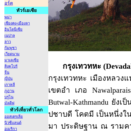
อร์ต
ทัวร์เอเชีย
พม่า
เชียงตุง-เมืองลา
อินโดนีเซีย
เนปาล
ลาว
กัมพูชา
เวียดนาม
มาเลเซีย
กรุงเทวทหะ (Devada
สิงคโปร์
จีน
กรุงเทวทหะ เมืองหลวงแห
ญีปุ่น
เกาหลี
เขตอำ เภอ Nawalparai
ภูฏาน
บรูไน
Butwal-Kathmandu ยังเ
มัลดีฟ
ทัวร์เที่ยวทั่วโลก
ปชาบดี โคตมี เป็นหนึ่ง
ออสเตรเลีย
นิวซีแลนด์
มา ประดิษฐาน ณ รามคา
อเมริกา