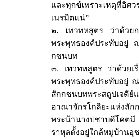
และทุกข์เพราะเหตุที่อิ
เนรมิตแน่”
๒. เทวทหสูตร ว่าด้วย
พระพุทธองค์ประทับอยู่
กชนบท
๓. เทวทหสูตร ว่าด้วยเ
พระพุทธองค์ประทับอยู่ 
สักกชนบทพระสถูปเจดีย
อาณาจักรโกลิยะแห่งสัก
พระน้านางปชาบดีโคตมี
ราหุลตั้งอยู่ใกล้หมู่บ้า