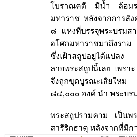
โบราณคดี มีน้ำ ล้อมรอ
มหาราช หลังจากการสังค
๘ แห่งที่บรรจุพระบรมสาร
อโศกมหาราชมาถึงราม ค
ซึ่งเฝ้าสถูปอยู่ได้แปล
ลายพระสถูปนี้เลย เพราะ
จึงถูกขุดบูรณะเสียใหม่
๘๔,๐๐๐ องค์ นำ พระบรม ส
พระสถูปรามคาม เป็นพระส
สารีริกธาตุ หลังจากที่ม