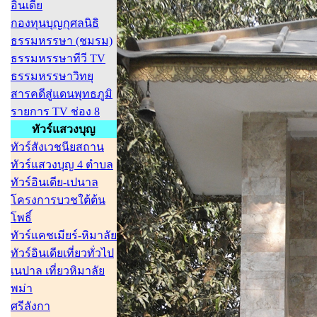
อินเดีย
กองทุนบุญกุศลนิธิ
ธรรมหรรษา (ชมรม)
ธรรมหรรษาทีวี TV
ธรรมหรรษาวิทยุ
สารคดีสู่แดนพุทธภูมิ
รายการ TV ช่อง 8
ทัวร์แสวงบุญ
ทัวร์สังเวชนียสถาน
ทัวร์แสวงบุญ 4 ตำบล
ทัวร์อินเดีย-เปนาล
โครงการบวชใต้ต้น
โพธิ์
ทัวร์แคชเมียร์-หิมาลัย
ทัวร์อินเดียเที่ยวทั่วไป
เนปาล เที่ยวหิมาลัย
พม่า
ศรีลังกา