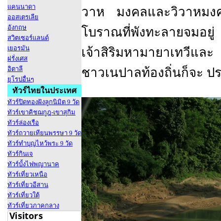
แคนนาดา
วาห มงคลและวิวาหมงคล
ออสเตรเลีย
อังกฤษ
โบราณที่พังทะลายจมอยู่
สวิตเซอร์แลนด์
เยอรมัน
เจ้าสิริมหามายาเทวีและ
ฝรั่งเศส
อิตาลี
ชาวเนปาลท้องถิ่นก็จะ ประ
ยุโรปอื่นๆ
ทัวร์ไทยในประเทศ
ทัวร์ปิดทองฝังลูกนิมิต 9 วัด
ทัวร์เขาคิชฌกูฎ-เขาสุกิม
ทัวร์ล่องเรือ
ทัวร์ถวายเทียนพรรษา 9 วัด
ทัวร์ทำบุญไหว้พระ 9 วัด
ทัวร์กินเจ
ทัวร์บั้งไฟพญานาค
ทัวร์เที่ยวเหนือ
ทัวร์เที่ยวอีสาน
ทัวร์เที่ยวใต้
ทัวร์เที่ยวภาคกลาง