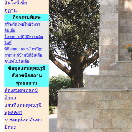
อินโดนีเซีย
ภูฏาน
กิจกรรมพิเศษ
สร้างวัดไทยโพธิวิหาร
อินเดีย
โครงการปฏิบัติธรรมต้น
โพธิ์
พิธีสาธยายพระไตรปิฎก
สวดมนต์ข้ามปีที่อินเดีย
คนดังไปอินเดีย
ข้อมูลแดนพุทธภูมิ
สังเวชนียสถาน
พุทธสถาน
ห้องสมุดพุทธภูมิ
ศึกษา
แผนที่แดนพุทธภูมิ
พุทธคยา
ราชคฤห์-นาลันทา
ปัตนะ