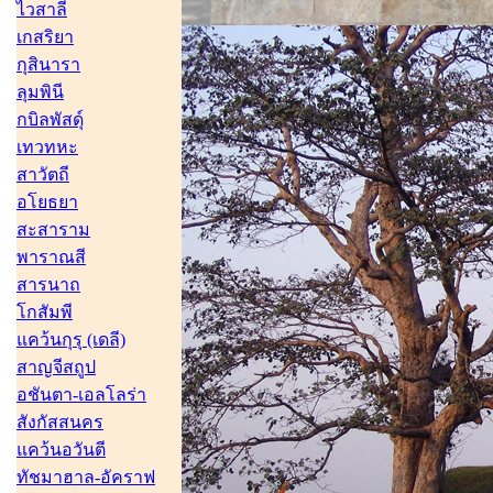
ไวสาลี
เกสริยา
กุสินารา
ลุมพินี
กบิลพัสดุ์
เทวทหะ
สาวัตถี
อโยธยา
สะสาราม
พาราณสี
สารนาถ
โกสัมพี
แคว้นกุรุ (เดลี)
สาญจีสถูป
อชันตา-เอลโลร่า
สังกัสสนคร
แคว้นอวันตี
ทัชมาฮาล-อัคราฟ