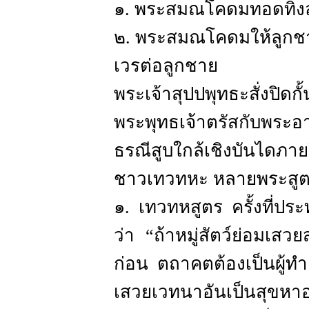
๑. พระสมณโคดมทอดทิ้ง
๒. พระสมณโคดมให้ลูกชา
เวรต่อลูกชาย
พระเจ้าสุปปพุทธะสั่ง
พระพุทธเจ้าตรัสกับพระอ
ธรณีสูบใกล้เชิงบันไดภ
ชาวเทวทหะ หลายพระสูต
๑. เทวทหสูตร ครั้งที่ป
ว่า “ถ้าหมู่สัตว์ย่อมเส
ก่อน ตถาคตต้องเป็นผู้ท
เสวยเวทนาอันเป็นสุขหาอา